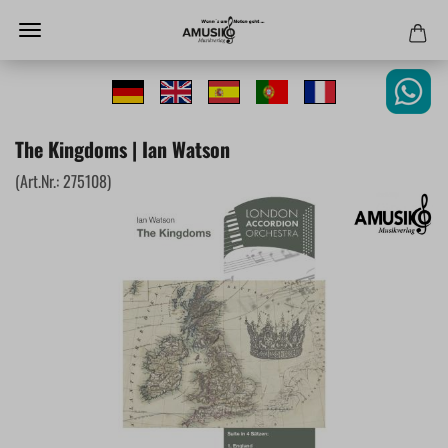
The Kingdoms | Ian Watson
(Art.Nr.:
275108
)