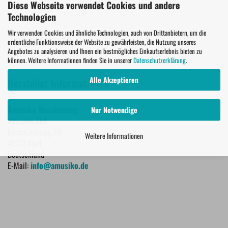
Diese Webseite verwendet Cookies und andere
Technologien
Wir verwenden Cookies und ähnliche Technologien, auch von Drittanbietern, um die
PROBESEITEN
ordentliche Funktionsweise der Website zu gewährleisten, die Nutzung unseres
Angebotes zu analysieren und Ihnen ein bestmögliches Einkaufserlebnis bieten zu
können. Weitere Informationen finden Sie in unserer
Datenschutzerklärung
.
Alle Akzeptieren
Hersteller Informationen
Amusiko Musikverlag
Nur Notwendige
Amusiko GbR
Bachackerweg 39
Weitere Informationen
45772 Marl
Deutschland
E-Mail:
info@amusiko.de