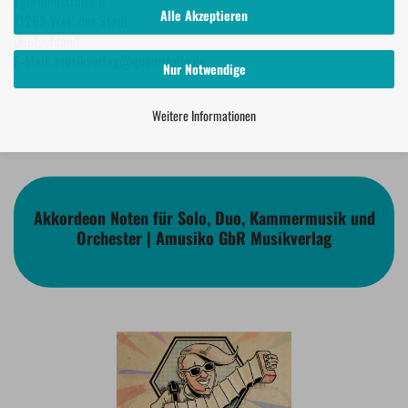
Egerlandstraße 6
Alle Akzeptieren
71263 Weil der Stadt
Deutschland
E-Mail: musikverlag@quadrifolio.de
Nur Notwendige
Weitere Informationen
Akkordeon Noten für Solo, Duo, Kammermusik und
Orchester | Amusiko GbR Musikverlag