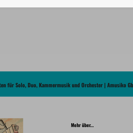
en für Solo, Duo, Kammermusik und Orchester | Amusiko G
Mehr über...