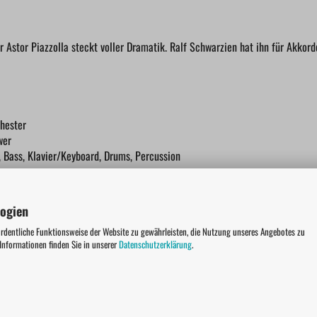
 Astor Piazzolla steckt voller Dramatik. Ralf Schwarzien hat ihn für Akkord
hester
wer
, Bass, Klavier/Keyboard, Drums, Percussion
logien
ordentliche Funktionsweise der Website zu gewährleisten, die Nutzung unseres Angebotes zu
 Informationen finden Sie in unserer
Datenschutzerklärung
.