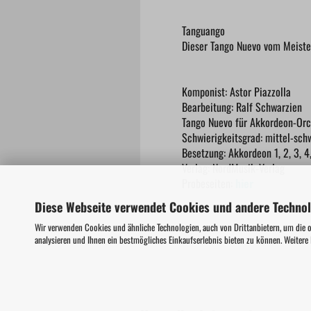
Tanguango
Dieser Tango Nuevo vom Meister
Komponist: Astor Piazzolla
Bearbeitung: Ralf Schwarzien
Tango Nuevo für Akkordeon-Orc
Schwierigkeitsgrad: mittel-sch
Besetzung: Akkordeon 1, 2, 3, 4
Verlag: NordMusik-Verlag
Probeseiten:
hier
Diese Webseite verwendet Cookies und andere Techno
Wir verwenden Cookies und ähnliche Technologien, auch von Drittanbietern, um die 
analysieren und Ihnen ein bestmögliches Einkaufserlebnis bieten zu können. Weitere