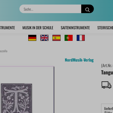
Suche...
STRUMENTE
MUSIK IN DER SCHULE
SAITENINSTRUMENTE
STEIRISCH
azzolla
NordMusik-Verlag
(Art.Nr.
Tangu
liefer