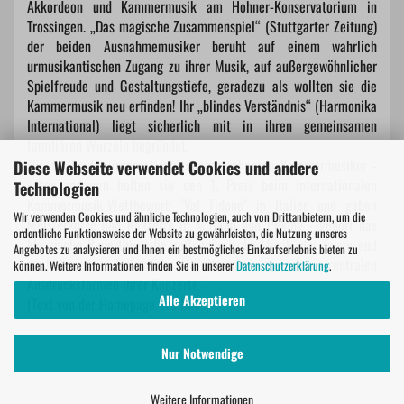
Akkordeon und Kammermusik am Hohner-Konservatorium in
Trossingen. „Das magische Zusammenspiel“ (Stuttgarter Zeitung)
der beiden Ausnahmemusiker beruht auf einem wahrlich
urmusikantischen Zugang zu ihrer Musik, auf außergewöhnlicher
Spielfreude und Gestaltungstiefe, geradezu als wollten sie die
Kammermusik neu erfinden! Ihr „blindes Verständnis“ (Harmonika
International) liegt sicherlich mit in ihren gemeinsamen
familiären Wurzeln begründet.
Für die beiden international ausgezeichneten Kammermusiker -
Diese Webseite verwendet Cookies und andere
unter anderem holten sie den 1. Preis beim Internationalen
Technologien
Kammermusik-Wettbewerb "Val Tidone" in Italien und gaben
Wir verwenden Cookies und ähnliche Technologien, auch von Drittanbietern, um die
Meisterkurse und Konzerte in Moskau und Peking - gehört das
ordentliche Funktionsweise der Website zu gewährleisten, die Nutzung unseres
klassische Repertoire, die zeitgenössische Musik, der Tango und
Angebotes zu analysieren und Ihnen ein bestmögliches Einkaufserlebnis bieten zu
auch weite Teile der Weltmusik zu den zentralen
können. Weitere Informationen finden Sie in unserer
Datenschutzerklärung
.
Ausdrucksformen ihrer Konzerte."
Alle Akzeptieren
(Text von der Homepage des Duos)
Nur Notwendige
Weitere Informationen