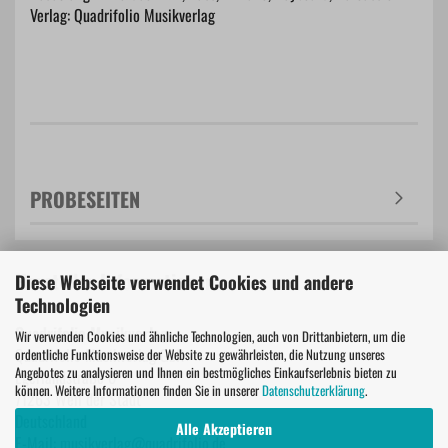
Verlag: Quadrifolio Musikverlag
PROBESEITEN
Hersteller Informationen
Diese Webseite verwendet Cookies und andere
Technologien
Quadrifolio Musikverlag
Wir verwenden Cookies und ähnliche Technologien, auch von Drittanbietern, um die
Quadrifolio Musikverlag GbR
ordentliche Funktionsweise der Website zu gewährleisten, die Nutzung unseres
Angebotes zu analysieren und Ihnen ein bestmögliches Einkaufserlebnis bieten zu
Egerlandstraße 6
können. Weitere Informationen finden Sie in unserer
Datenschutzerklärung
.
71263 Weil der Stadt
Deutschland
Alle Akzeptieren
E-Mail: musikverlag@quadrifolio.de