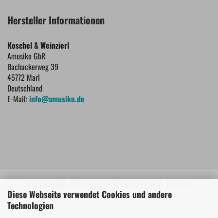
Hersteller Informationen
Koschel & Weinzierl
Amusiko GbR
Bachackerweg 39
45772 Marl
Deutschland
E-Mail:
info@amusiko.de
ZU DIESEM PRODUKT EMPFEHLEN WIR IHNEN:
Diese Webseite verwendet Cookies und andere
Technologien