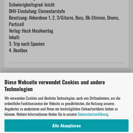
Schwierigkeitsgrad: leicht
DHV-Einstufung: Elementarstufe
Besetzung: Akkordeon 1, 2, 3/Gitarre, Bass, Bb-Stimme, Drums,
Particell
Verlag: Heck Musikverlag
Inhalt:
3. Trip nach Spanien
4. Beatbox
Hersteller Informationen
Diese Webseite verwendet Cookies und andere
Technologien
Heck Musikverlag
Wir verwenden Cookies und ähnliche Technologien, auch von Drittanbietern, um die
Amusiko GbR
ordentliche Funktionsweise der Website zu gewährleisten, die Nutzung unseres
Bachackerweg 39
Angebotes zu analysieren und Ihnen ein bestmögliches Einkaufserlebnis bieten zu
können. Weitere Informationen finden Sie in unserer
Datenschutzerklärung
.
45772 Marl
Deutschland
Alle Akzeptieren
E-Mail:
info@amusiko.de