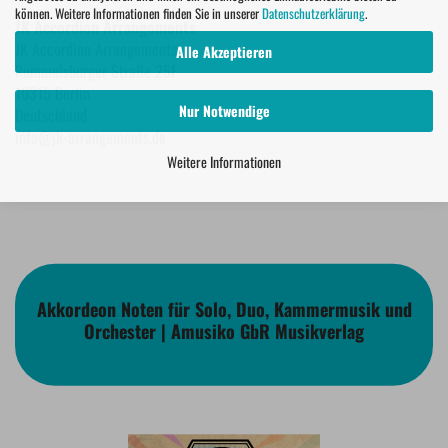
können. Weitere Informationen finden Sie in unserer
Datenschutzerklärung
.
JK Accordion Arrangements
JK Accordion Arrangements
Alle Akzeptieren
Rummelsburger Straße 25F
10315 Berlin
Nur Notwendige
Deutschland
info@jk-arrangements.de
Weitere Informationen
Akkordeon Noten für Solo, Duo, Kammermusik und
Orchester | Amusiko GbR Musikverlag