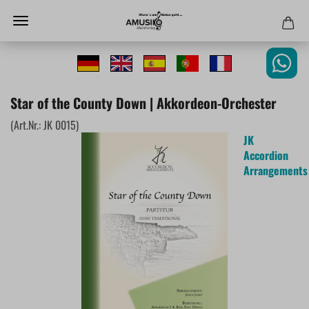
Star of the County Down | Akkordeon-Orchester
(Art.Nr.:
JK 0015
)
JK
Accordion
Arrangements