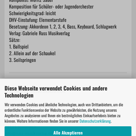
Komposition für Schüler- oder Jugendorchester
Schwierigkeitsgrad: leicht
DHV-Einstufung: Elementarstufe
Besetzung: Akkordeon 1, 2, 3, 4, Bass, Keyboard, Schlagwerk
Verlag: Gabriele Russ Musikverlag
Sätze:
1. Ballspiel
2. Allein auf der Schaukel
3. Seilspringen
Diese Webseite verwendet Cookies und andere
Hersteller Informationen
Technologien
Wir verwenden Cookies und ähnliche Technologien, auch von Drittanbietern, um die
Musikverlag Gabriele Russ
ordentliche Funktionsweise der Website zu gewährleisten, die Nutzung unseres
Gabriele Russ
Angebotes zu analysieren und Ihnen ein bestmögliches Einkaufserlebnis bieten zu
können. Weitere Informationen finden Sie in unserer
Datenschutzerklärung
.
Leipziger Str. 15
71101 Schönaich
Alle Akzeptieren
info@russ-musikverlag.de