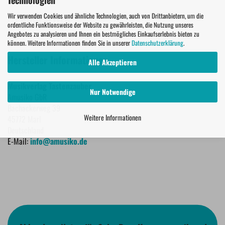
Wir verwenden Cookies und ähnliche Technologien, auch von Drittanbietern, um die
PROBESEITEN
ordentliche Funktionsweise der Website zu gewährleisten, die Nutzung unseres
Angebotes zu analysieren und Ihnen ein bestmögliches Einkaufserlebnis bieten zu
können. Weitere Informationen finden Sie in unserer
Datenschutzerklärung
.
Hersteller Informationen
Alle Akzeptieren
Musikverlag Tastenzauber
Nur Notwendige
Amusiko GbR
Bachackerweg 39
Weitere Informationen
45772 Marl
Deutschland
E-Mail:
info@amusiko.de