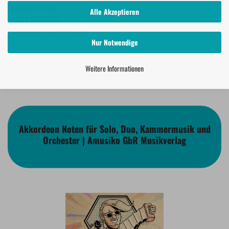
Leipziger Str. 15
Alle Akzeptieren
71101 Schönaich
info@russ-musikverlag.de
Nur Notwendige
Weitere Informationen
Akkordeon Noten für Solo, Duo, Kammermusik und
Orchester | Amusiko GbR Musikverlag