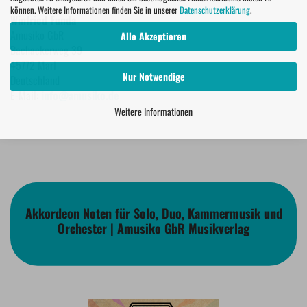
können. Weitere Informationen finden Sie in unserer
Datenschutzerklärung
.
Winfried Funda
Amusiko GbR
Alle Akzeptieren
Bachackerweg 39
45772 Marl
Nur Notwendige
Deutschland
E-Mail:
info@amusiko.de
Weitere Informationen
Akkordeon Noten für Solo, Duo, Kammermusik und
Orchester | Amusiko GbR Musikverlag