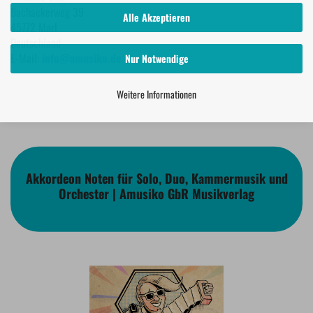
Bachackerweg 39
Alle Akzeptieren
45772 Marl
Deutschland
E-Mail:
info@amusiko.de
Nur Notwendige
Weitere Informationen
Akkordeon Noten für Solo, Duo, Kammermusik und
Orchester | Amusiko GbR Musikverlag