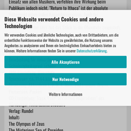
Einsatz von allen Musikern, verfehlen ihre Wirkung beim
Publikum jedoch nicht. "Return to Ithaca" ist der absolute
Höhepunkt eines jeden Konzertprogramms. Auch für
Diese Webseite verwendet Cookies und andere
Wertungsspiele eignet Kees Vlaks Tondichtung ganz
Technologien
hervorragend, der DHV hat das Stück in die Oberstufe eingestuft.
Wir verwenden Cookies und ähnliche Technologien, auch von Drittanbietern, um die
ordentliche Funktionsweise der Website zu gewährleisten, die Nutzung unseres
Angebotes zu analysieren und Ihnen ein bestmögliches Einkaufserlebnis bieten zu
Komponist: Kees Vlak
können. Weitere Informationen finden Sie in unserer
Datenschutzerklärung
.
Bearbeitung: Gerd Huber
Bearbeitung für Akkordeonorchester
Alle Akzeptieren
Schwierigkeitsgrad: schwer
DHV-Einstufung: Oberstufe
Spieldauer: ca. 11:44 Minuten
Nur Notwendige
Besetzung: Akkordeon 1, 2, 3, 4, Bass, Elektronium, Drums,
Percussion, Pauken
Weitere Informationen
CD-Einspielung: Track 1 auf "accordion inspirations" des
Nürnberger Akkordeonorchesters
Verlag: Rundel
Inhalt:
The Olympus of Zeus
The Misterious Sea of Poseidon