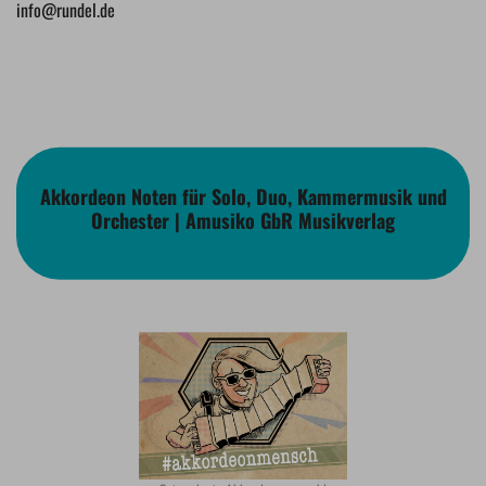
info@rundel.de
Akkordeon Noten für Solo, Duo, Kammermusik und
Orchester | Amusiko GbR Musikverlag