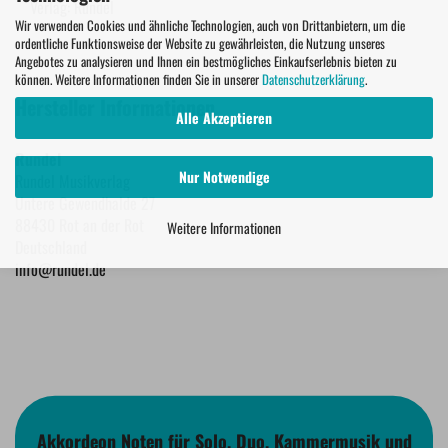
Verlag: Rundel
Wir verwenden Cookies und ähnliche Technologien, auch von Drittanbietern, um die
ordentliche Funktionsweise der Website zu gewährleisten, die Nutzung unseres
Angebotes zu analysieren und Ihnen ein bestmögliches Einkaufserlebnis bieten zu
können. Weitere Informationen finden Sie in unserer
Datenschutzerklärung
.
Hersteller Informationen
Alle Akzeptieren
Rundel
Nur Notwendige
Rundel Musikverlag
Untere Gewendhalde 27
88430 Rot an der Rot
Weitere Informationen
Deutschland
info@rundel.de
Akkordeon Noten für Solo, Duo, Kammermusik und