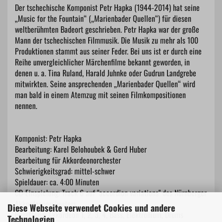
Der tschechische Komponist Petr Hapka (1944-2014) hat seine
„Music for the Fountain“ („Marienbader Quellen“) für diesen
weltberühmten Badeort geschrieben. Petr Hapka war der große
Mann der tschechischen Filmmusik. Die Musik zu mehr als 100
Produktionen stammt aus seiner Feder. Bei uns ist er durch eine
Reihe unvergleichlicher Märchenfilme bekannt geworden, in
denen u. a. Tina Ruland, Harald Juhnke oder Gudrun Landgrebe
mitwirkten. Seine ansprechenden „Marienbader Quellen“ wird
man bald in einem Atemzug mit seinen Filmkompositionen
nennen.
Komponist: Petr Hapka
Bearbeitung: Karel Belohoubek & Gerd Huber
Bearbeitung für Akkordeonorchester
Schwierigkeitsgrad: mittel-schwer
Spieldauer: ca. 4:00 Minuten
CD-Einspielung: Track 6 auf "accordion variations" des Nürnberger
Akkordeonorchesters
Diese Webseite verwendet Cookies und andere
Besetzung: Akkordeon 1, 2, 3, 4, Bass, Elektronium, Drums
Technologien