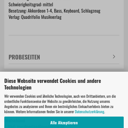
Schwierigkeitsgrad: mittel
Besetzung: Akkordeon 1-4, Bass, Keyboard, Schlagzeug
Verlag: Quadrifolio Musikverlag
PROBESEITEN
Hersteller Informationen
Diese Webseite verwendet Cookies und andere
Technologien
Quadrifolio Musikverlag
Wir verwenden Cookies und ähnliche Technologien, auch von Drittanbietern, um die
Quadrifolio Musikverlag GbR
ordentliche Funktionsweise der Website zu gewährleisten, die Nutzung unseres
Angebotes zu analysieren und Ihnen ein bestmögliches Einkaufserlebnis bieten zu
Egerlandstraße 6
können. Weitere Informationen finden Sie in unserer
Datenschutzerklärung
.
71263 Weil der Stadt
Deutschland
Alle Akzeptieren
E-Mail: musikverlag@quadrifolio.de