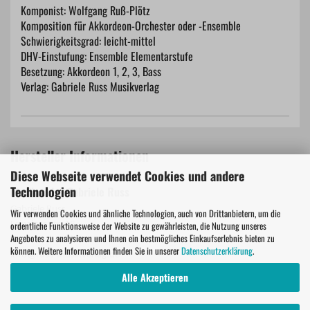
Komponist: Wolfgang Ruß-Plötz
Komposition für Akkordeon-Orchester oder -Ensemble
Schwierigkeitsgrad: leicht-mittel
DHV-Einstufung: Ensemble Elementarstufe
Besetzung: Akkordeon 1, 2, 3, Bass
Verlag: Gabriele Russ Musikverlag
Hersteller Informationen
Diese Webseite verwendet Cookies und andere
Technologien
Musikverlag Gabriele Russ
Gabriele Russ
Wir verwenden Cookies und ähnliche Technologien, auch von Drittanbietern, um die
ordentliche Funktionsweise der Website zu gewährleisten, die Nutzung unseres
Leipziger Str. 15
Angebotes zu analysieren und Ihnen ein bestmögliches Einkaufserlebnis bieten zu
71101 Schönaich
können. Weitere Informationen finden Sie in unserer
Datenschutzerklärung
.
info@russ-musikverlag.de
Alle Akzeptieren