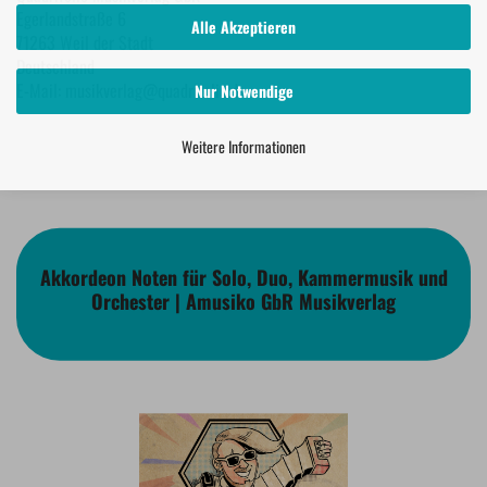
Egerlandstraße 6
Alle Akzeptieren
71263 Weil der Stadt
Deutschland
E-Mail: musikverlag@quadrifolio.de
Nur Notwendige
Weitere Informationen
Akkordeon Noten für Solo, Duo, Kammermusik und
Orchester | Amusiko GbR Musikverlag