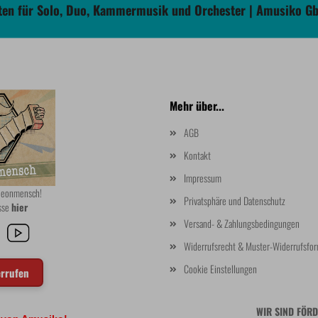
en für Solo, Duo, Kammermusik und Orchester | Amusiko G
Mehr über...
AGB
Kontakt
Impressum
rdeonmensch!
Privatsphäre und Datenschutz
asse
hier
Versand- & Zahlungsbedingungen
Widerrufsrecht & Muster-Widerrufsfor
Cookie Einstellungen
errufen
WIR SIND FÖRD