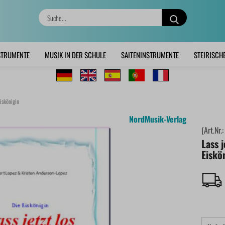
Suche...
STRUMENTE
MUSIK IN DER SCHULE
SAITENINSTRUMENTE
STEIRISCH
Eiskönigin
NordMusik-Verlag
(Art.Nr.
Lass j
Eiskö