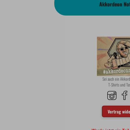
Akkordeon Not
Sei auch ein Akko
T-Shirts und T
Vertrag wid