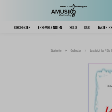
ORCHESTER
ENSEMBLE NOTEN
SOLO
DUO
TASTENIN
»
»
Startseite
Orchester
Lass jetzt los / Die 