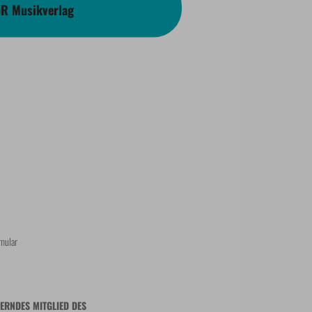
bR Musikverlag
mular
ERNDES MITGLIED DES