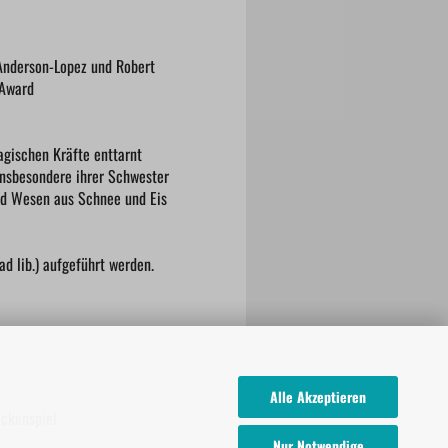
n Anderson-Lopez und Robert
 Award
agischen Kräfte enttarnt
insbesondere ihrer Schwester
und Wesen aus Schnee und Eis
 lib.) aufgeführt werden.
Alle Akzeptieren
ockenspiel
Nur Notwendige