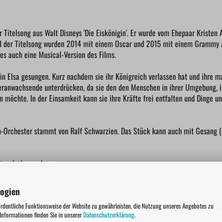
 der Titelsong aus Walt Disneys 'Die Eiskönigin'. Er wurde vom Ehepaar Kriste
nd der Titelsong wurden 2014 mit einem Oscar und 2015 mit einem Grammy
es auch eine Musical-Version des Films.
gin Elsa gesungen. Kurz nachdem sie ihr Königreich verlassen hat und ihre m
Heranwachsende unterdrücken, da sie den den Menschen in ihrer Umgebung, 
 möchte. In der Einsamkeit kann sie ihre Kräfte frei entfalten und Dinge 
-Orchester stammt von Ralf Schwarzien. Das Stück kann auch mit Gesang (ad
sten Anderson-Lopez
hester
logien
ordentliche Funktionsweise der Website zu gewährleisten, die Nutzung unseres Angebotes zu
, Bass, Klavier, Elektronium/Keyboard, Gesang ad lib., Drums, Percussion, Gl
 Informationen finden Sie in unserer
Datenschutzerklärung
.