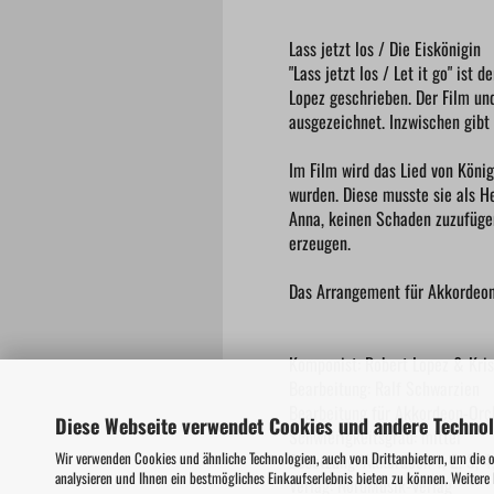
Lass jetzt los / Die Eiskönigin
"Lass jetzt los / Let it go" ist
Lopez geschrieben. Der Film u
ausgezeichnet. Inzwischen gibt 
Im Film wird das Lied von Köni
wurden. Diese musste sie als 
Anna, keinen Schaden zuzufügen
erzeugen.
Das Arrangement für Akkordeon
Komponist: Robert Lopez & Kri
Bearbeitung: Ralf Schwarzien
Bearbeitung für Akkordeon-Orc
Diese Webseite verwendet Cookies und andere Techno
Schwierigkeitsgrad: mittel
Wir verwenden Cookies und ähnliche Technologien, auch von Drittanbietern, um die 
Besetzung: Akkordeon 1, 2, 3, 4
analysieren und Ihnen ein bestmögliches Einkaufserlebnis bieten zu können. Weitere
Verlag: NordMusik-Verlag