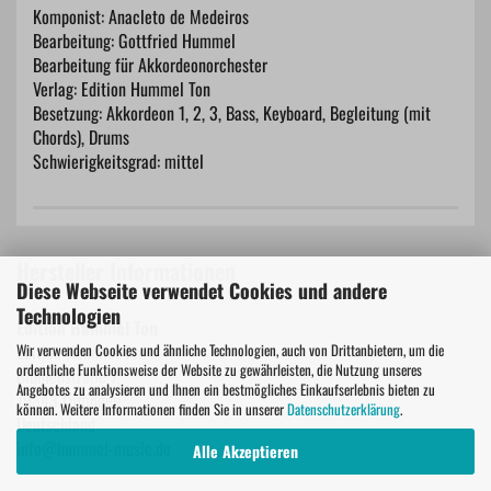
Komponist: Anacleto de Medeiros
Bearbeitung: Gottfried Hummel
Bearbeitung für Akkordeonorchester
Verlag: Edition Hummel Ton
Besetzung: Akkordeon 1, 2, 3, Bass, Keyboard, Begleitung (mit
Chords), Drums
Schwierigkeitsgrad: mittel
Hersteller Informationen
Diese Webseite verwendet Cookies und andere
Technologien
Edition Hummel Ton
Wir verwenden Cookies und ähnliche Technologien, auch von Drittanbietern, um die
Edition Hummel Ton
ordentliche Funktionsweise der Website zu gewährleisten, die Nutzung unseres
Blumenstraße 7
Angebotes zu analysieren und Ihnen ein bestmögliches Einkaufserlebnis bieten zu
79843 Löffingen
können. Weitere Informationen finden Sie in unserer
Datenschutzerklärung
.
Deutschland
info@hummel-music.de
Alle Akzeptieren