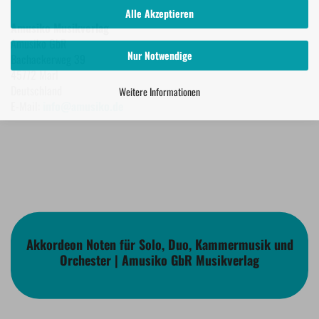
Alle Akzeptieren
Amusiko Musikverlag
Amusiko GbR
Nur Notwendige
Bachackerweg 39
45772 Marl
Deutschland
Weitere Informationen
E-Mail:
info@amusiko.de
Akkordeon Noten für Solo, Duo, Kammermusik und
Orchester | Amusiko GbR Musikverlag