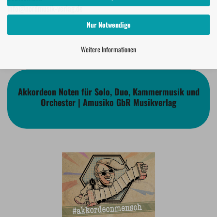
info@nordmusik-verlag.de
Nur Notwendige
Weitere Informationen
Akkordeon Noten für Solo, Duo, Kammermusik und
Orchester | Amusiko GbR Musikverlag