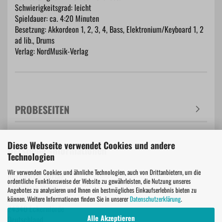
Schwierigkeitsgrad: leicht
Spieldauer: ca. 4:20 Minuten
Besetzung: Akkordeon 1, 2, 3, 4, Bass, Elektronium/Keyboard 1, 2
ad lib., Drums
Verlag: NordMusik-Verlag
PROBESEITEN
Diese Webseite verwendet Cookies und andere
Hersteller Informationen
Technologien
Wir verwenden Cookies und ähnliche Technologien, auch von Drittanbietern, um die
NordMusik-Verlag
ordentliche Funktionsweise der Website zu gewährleisten, die Nutzung unseres
Nordmusik Verlag
Angebotes zu analysieren und Ihnen ein bestmögliches Einkaufserlebnis bieten zu
Kakabellenweg 40
können. Weitere Informationen finden Sie in unserer
Datenschutzerklärung
.
24340 Eckernförde
Alle Akzeptieren
Deutschland