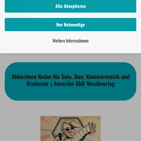
Bachackerweg 39
Alle Akzeptieren
45772 Marl
Deutschland
E-Mail:
info@amusiko.de
Nur Notwendige
Weitere Informationen
Akkordeon Noten für Solo, Duo, Kammermusik und
Orchester | Amusiko GbR Musikverlag