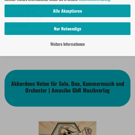
Quadrifolio Musikverlag GbR
Alle Akzeptieren
Egerlandstraße 6
71263 Weil der Stadt
Deutschland
Nur Notwendige
E-Mail: musikverlag@quadrifolio.de
Weitere Informationen
Akkordeon Noten für Solo, Duo, Kammermusik und
Orchester | Amusiko GbR Musikverlag