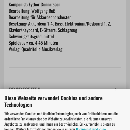
Komponist: Eythor Gunnarsson
Bearbeitung: Wolfgang Ruß
Bearbeitung für Akkordeonorchester
Besetzung: Akkordeon 1-4, Bass, Elektronium/Keyboard 1, 2,
Klavier/Keyboard, E-Gitarre, Schlagzeug
Schwierigkeitsgrad: mittel
Spieldauer: ca. 4:45 Minuten
Verlag: Quadrifolio Musikverlag
PROBESEITEN
Diese Webseite verwendet Cookies und andere
Technologien
Hersteller Informationen
Wir verwenden Cookies und ähnliche Technologien, auch von Drittanbietern, um die
ordentliche Funktionsweise der Website zu gewährleisten, die Nutzung unseres
Angebotes zu analysieren und Ihnen ein bestmögliches Einkaufserlebnis bieten zu
Quadrifolio Musikverlag
können. Weitere Informationen finden Sie in unserer
Datenschutzerklärung
.