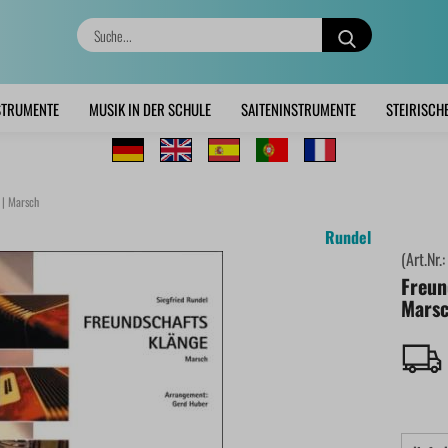
Suche...
STRUMENTE
MUSIK IN DER SCHULE
SAITENINSTRUMENTE
STEIRISCH
 | Marsch
Rundel
(Art.Nr.
Freun
Mars