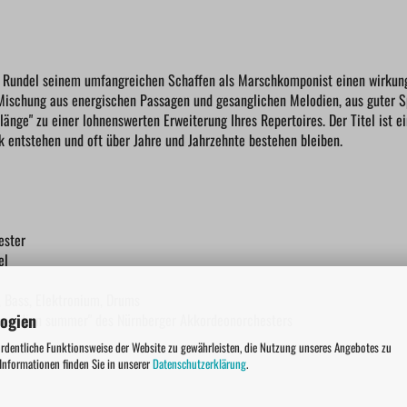
d Rundel seinem umfangreichen Schaffen als Marschkomponist einen wirkun
Mischung aus energischen Passagen und gesanglichen Melodien, aus guter Sp
änge" zu einer lohnenswerten Erweiterung Ihres Repertoires. Der Titel ist e
k entstehen und oft über Jahre und Jahrzehnte bestehen bleiben.
ester
el
, Bass, Elektronium, Drums
logien
accordion summer" des Nürnberger Akkordeonorchesters
ordentliche Funktionsweise der Website zu gewährleisten, die Nutzung unseres Angebotes zu
 Informationen finden Sie in unserer
Datenschutzerklärung
.