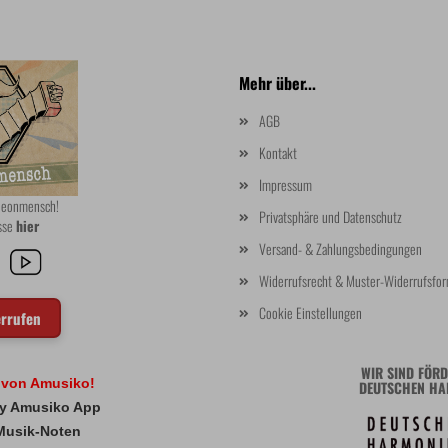
Mehr über...
AGB
Kontakt
Impressum
rdeonmensch!
Privatsphäre und Datenschutz
asse
hier
Versand- & Zahlungsbedingungen
Widerrufsrecht & Muster-Widerrufsfor
Cookie Einstellungen
errufen
WIR SIND FÖRD
l von Amusiko!
DEUTSCHEN HA
 My Amusiko App
Musik-Noten