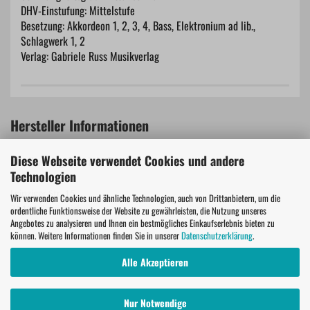
DHV-Einstufung: Mittelstufe
Besetzung: Akkordeon 1, 2, 3, 4, Bass, Elektronium ad lib.,
Schlagwerk 1, 2
Verlag: Gabriele Russ Musikverlag
Hersteller Informationen
Diese Webseite verwendet Cookies und andere
Musikverlag Gabriele Russ
Technologien
Gabriele Russ
Leipziger Str. 15
Wir verwenden Cookies und ähnliche Technologien, auch von Drittanbietern, um die
ordentliche Funktionsweise der Website zu gewährleisten, die Nutzung unseres
71101 Schönaich
Angebotes zu analysieren und Ihnen ein bestmögliches Einkaufserlebnis bieten zu
info@russ-musikverlag.de
können. Weitere Informationen finden Sie in unserer
Datenschutzerklärung
.
Alle Akzeptieren
Nur Notwendige