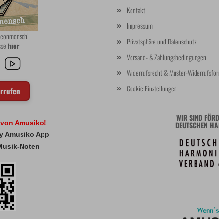
Kontakt
Impressum
rdeonmensch!
Privatsphäre und Datenschutz
asse
hier
Versand- & Zahlungsbedingungen
Widerrufsrecht & Muster-Widerrufsfor
Cookie Einstellungen
errufen
WIR SIND FÖRD
l von Amusiko!
DEUTSCHEN HA
 My Amusiko App
Musik-Noten