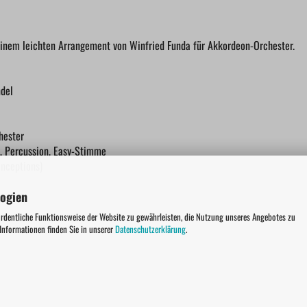
einem leichten Arrangement von Winfried Funda für Akkordeon-Orchester.
ndel
hester
s, Percussion, Easy-Stimme
nceptions)
logien
ordentliche Funktionsweise der Website zu gewährleisten, die Nutzung unseres Angebotes zu
 Informationen finden Sie in unserer
Datenschutzerklärung
.