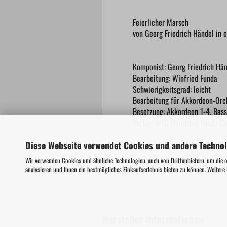
Feierlicher Marsch
von Georg Friedrich Händel in 
Komponist: Georg Friedrich Hä
Bearbeitung: Winfried Funda
Schwierigkeitsgrad: leicht
Bearbeitung für Akkordeon-Orc
Besetzung: Akkordeon 1-4, Bas
Verlag: WFC (Winfried Funda Co
Diese Webseite verwendet Cookies und andere Techno
Wir verwenden Cookies und ähnliche Technologien, auch von Drittanbietern, um die 
analysieren und Ihnen ein bestmögliches Einkaufserlebnis bieten zu können. Weitere
Hersteller Informationen