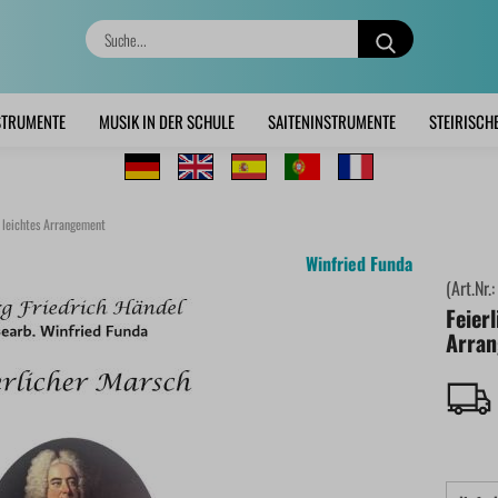
Suche...
STRUMENTE
MUSIK IN DER SCHULE
SAITENINSTRUMENTE
STEIRISCH
| leichtes Arrangement
Winfried Funda
(Art.Nr.
Feierl
Arra