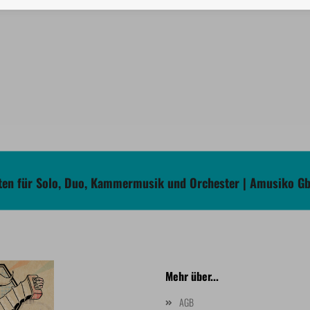
en für Solo, Duo, Kammermusik und Orchester | Amusiko G
Mehr über...
AGB