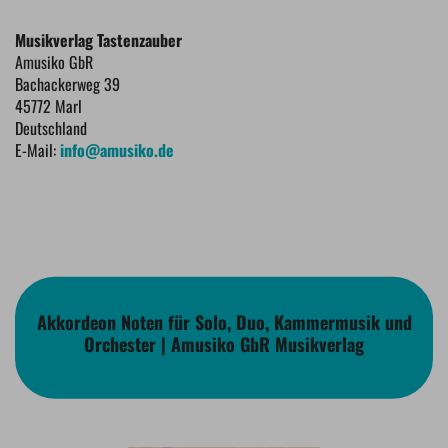
Musikverlag Tastenzauber
Amusiko GbR
Bachackerweg 39
45772 Marl
Deutschland
E-Mail:
info@amusiko.de
Akkordeon Noten für Solo, Duo, Kammermusik und
Orchester | Amusiko GbR Musikverlag