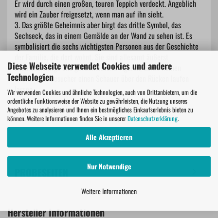
Er wird durch einen großen, teuren Teppich verdeckt. Angeblich
wird ein Zauber freigesetzt, wenn man auf ihn sieht.
3. Das größte Geheimnis aber birgt das dritte Symbol, das
Sechseck, das in einem Gemälde an der Wand zu sehen ist. Es
symbolisiert die sechs wichtigsten Personen aus der Geschichte
der Familie, die dort wohnt. Sie sind allesamt äußerst
Diese Webseite verwendet Cookies und andere
undurchsichtige und geheimnisvolle Figuren, deren Namen
Technologien
alleine dem Besucher einen Schauer über den Rücken laufen
lassen.
Wir verwenden Cookies und ähnliche Technologien, auch von Drittanbietern, um die
ordentliche Funktionsweise der Website zu gewährleisten, die Nutzung unseres
Angebotes zu analysieren und Ihnen ein bestmögliches Einkaufserlebnis bieten zu
können. Weitere Informationen finden Sie in unserer
Datenschutzerklärung
.
Alle Akzeptieren
Nur Notwendige
PROBESEITEN
Weitere Informationen
Hersteller Informationen