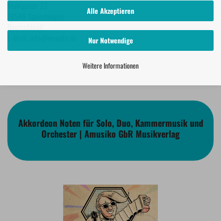
Mühlgasse 22
Alle Akzeptieren
78549 Spaichingen
Deutschland
E-Mail: info@nowula.de
Nur Notwendige
Weitere Informationen
Akkordeon Noten für Solo, Duo, Kammermusik und
Orchester | Amusiko GbR Musikverlag