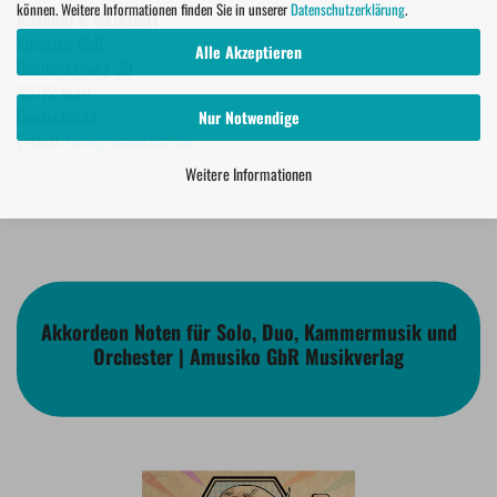
können. Weitere Informationen finden Sie in unserer
Datenschutzerklärung
.
Koschel & Weinzierl
Amusiko GbR
Alle Akzeptieren
Bachackerweg 39
45772 Marl
Deutschland
Nur Notwendige
E-Mail:
info@amusiko.de
Weitere Informationen
Akkordeon Noten für Solo, Duo, Kammermusik und
Orchester | Amusiko GbR Musikverlag