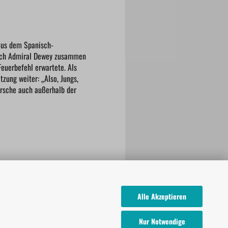
aus dem Spanisch-
sich Admiral Dewey zusammen
Feuerbefehl erwartete. Als
zung weiter: „Also, Jungs,
ärsche auch außerhalb der
Alle Akzeptieren
Nur Notwendige