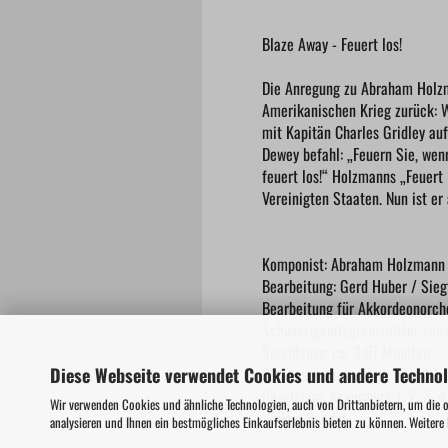
Blaze Away - Feuert los!
Die Anregung zu Abraham Holzm
Amerikanischen Krieg zurück: 
mit Kapitän Charles Gridley auf
Dewey befahl: „Feuern Sie, wenn
feuert los!“ Holzmanns „Feuert
Vereinigten Staaten. Nun ist e
Komponist: Abraham Holzmann
Bearbeitung: Gerd Huber / Sieg
Bearbeitung für Akkordeonorch
Schwierigkeitsgrad: mittel-sch
Spieldauer: ca. 3:07 Minuten
Diese Webseite verwendet Cookies und andere Techno
CD-Einspielung: Track 16 auf "
Besetzung: Akkordeon 1, 2, 3, 4
Wir verwenden Cookies und ähnliche Technologien, auch von Drittanbietern, um die 
Verlag: Rundel
analysieren und Ihnen ein bestmögliches Einkaufserlebnis bieten zu können. Weitere