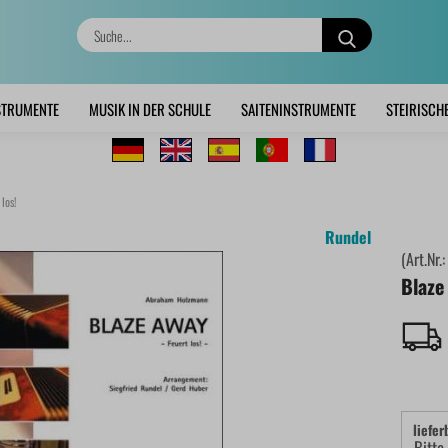
Suche...
STRUMENTE
MUSIK IN DER SCHULE
SAITENINSTRUMENTE
STEIRISCH
los!
Rundel
(Art.Nr.
Blaze
liefer