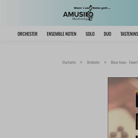
ORCHESTER
ENSEMBLE NOTEN
SOLO
DUO
TASTENIN
»
»
Startseite
Orchester
Blaze Away - Feuert 