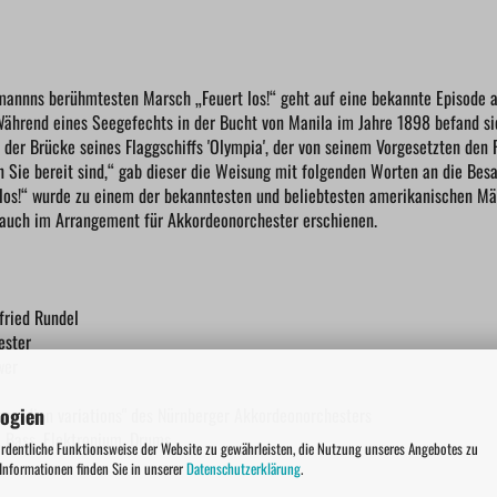
annns berühmtesten Marsch „Feuert los!“ geht auf eine bekannte Episode 
Während eines Seegefechts in der Bucht von Manila im Jahre 1898 befand 
 der Brücke seines Flaggschiffs 'Olympia', der von seinem Vorgesetzten den 
 Sie bereit sind,“ gab dieser die Weisung mit folgenden Worten an die Besat
 los!“ wurde zu einem der bekanntesten und beliebtesten amerikanischen M
r auch im Arrangement für Akkordeonorchester erschienen.
fried Rundel
ester
wer
logien
accordion variations" des Nürnberger Akkordeonorchesters
, Bass, Elektronium, Drums
ordentliche Funktionsweise der Website zu gewährleisten, die Nutzung unseres Angebotes zu
 Informationen finden Sie in unserer
Datenschutzerklärung
.