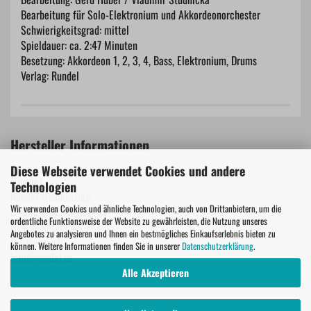
Bearbeitung für Solo-Elektronium und Akkordeonorchester
Schwierigkeitsgrad: mittel
Spieldauer: ca. 2:47 Minuten
Besetzung: Akkordeon 1, 2, 3, 4, Bass, Elektronium, Drums
Verlag: Rundel
Hersteller Informationen
Diese Webseite verwendet Cookies und andere
Rundel
Technologien
Rundel Musikverlag
Wir verwenden Cookies und ähnliche Technologien, auch von Drittanbietern, um die
Untere Gewendhalde 27
ordentliche Funktionsweise der Website zu gewährleisten, die Nutzung unseres
88430 Rot an der Rot
Angebotes zu analysieren und Ihnen ein bestmögliches Einkaufserlebnis bieten zu
Deutschland
können. Weitere Informationen finden Sie in unserer
Datenschutzerklärung
.
info@rundel.de
Alle Akzeptieren