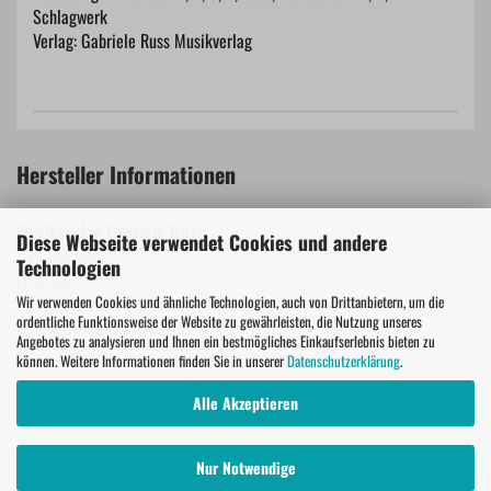
Schlagwerk
Verlag: Gabriele Russ Musikverlag
Hersteller Informationen
Musikverlag Gabriele Russ
Diese Webseite verwendet Cookies und andere
Gabriele Russ
Technologien
Leipziger Str. 15
Wir verwenden Cookies und ähnliche Technologien, auch von Drittanbietern, um die
71101 Schönaich
ordentliche Funktionsweise der Website zu gewährleisten, die Nutzung unseres
info@russ-musikverlag.de
Angebotes zu analysieren und Ihnen ein bestmögliches Einkaufserlebnis bieten zu
können. Weitere Informationen finden Sie in unserer
Datenschutzerklärung
.
Alle Akzeptieren
Nur Notwendige