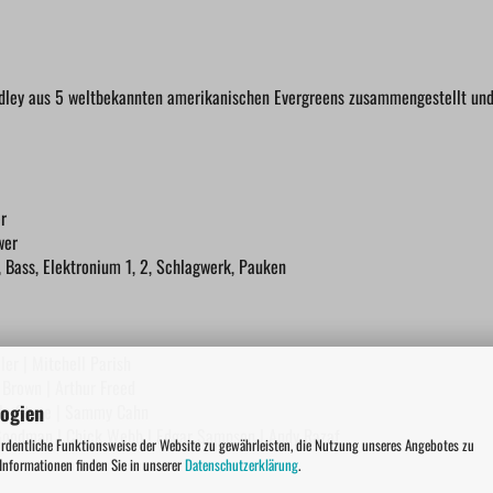
dley aus 5 weltbekannten amerikanischen Evergreens zusammengestellt und 
r
wer
, Bass, Elektronium 1, 2, Schlagwerk, Pauken
er | Mitchell Parish
b Brown | Arthur Freed
logien
Jule Styne | Sammy Cahn
 Goodman | Chick Webb | Edgar Sampson | Andy Razaf
ordentliche Funktionsweise der Website zu gewährleisten, die Nutzung unseres Angebotes zu
 Informationen finden Sie in unserer
Datenschutzerklärung
.