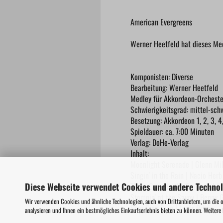
American Evergreens
Werner Heetfeld hat dieses Me
Komponisten: Diverse
Bearbeitung: Werner Heetfeld
Medley für Akkordeon-Orcheste
Schwierigkeitsgrad: mittel-sch
Besetzung: Akkordeon 1, 2, 3, 4
Spieldauer: ca. 7:00 Minuten
Verlag: DoHe-Verlag
Inhalt:
Moonlight Serenade | Glenn Mill
Singin' in the Rain | Nacio Her
Diese Webseite verwendet Cookies und andere Techno
Three Coins in the Fountain | 
Stompin' at the Savoy | Benny
Wir verwenden Cookies und ähnliche Technologien, auch von Drittanbietern, um die 
Sing Sing Sing | Louis Prima
analysieren und Ihnen ein bestmögliches Einkaufserlebnis bieten zu können. Weitere