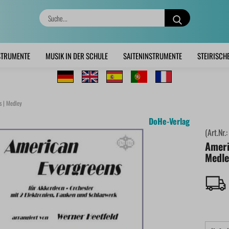
Suche...
STRUMENTE
MUSIK IN DER SCHULE
SAITENINSTRUMENTE
STEIRISCH
s | Medley
DoHe-Verlag
(Art.Nr.
Ameri
Medle