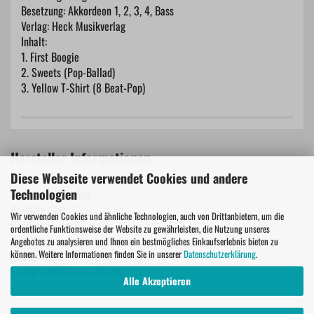
Besetzung: Akkordeon 1, 2, 3, 4, Bass
Verlag: Heck Musikverlag
Inhalt:
1. First Boogie
2. Sweets (Pop-Ballad)
3. Yellow T-Shirt (8 Beat-Pop)
Hersteller Informationen
Diese Webseite verwendet Cookies und andere
Technologien
Heck Musikverlag
Amusiko GbR
Wir verwenden Cookies und ähnliche Technologien, auch von Drittanbietern, um die
Bachackerweg 39
ordentliche Funktionsweise der Website zu gewährleisten, die Nutzung unseres
45772 Marl
Angebotes zu analysieren und Ihnen ein bestmögliches Einkaufserlebnis bieten zu
können. Weitere Informationen finden Sie in unserer
Datenschutzerklärung
.
Deutschland
E-Mail:
info@amusiko.de
Alle Akzeptieren