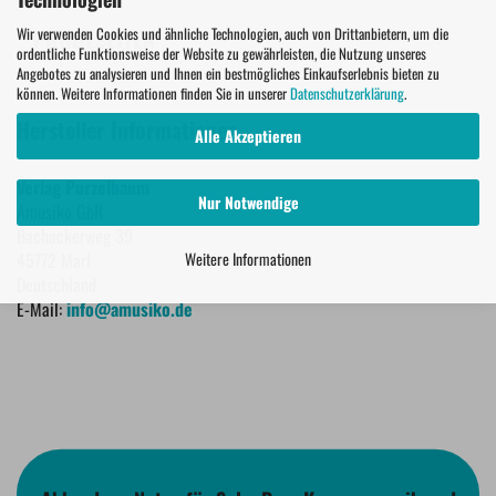
Wir verwenden Cookies und ähnliche Technologien, auch von Drittanbietern, um die
PROBESEITEN
ordentliche Funktionsweise der Website zu gewährleisten, die Nutzung unseres
Angebotes zu analysieren und Ihnen ein bestmögliches Einkaufserlebnis bieten zu
können. Weitere Informationen finden Sie in unserer
Datenschutzerklärung
.
Hersteller Informationen
Alle Akzeptieren
Verlag Purzelbaum
Nur Notwendige
Amusiko GbR
Bachackerweg 39
Weitere Informationen
45772 Marl
Deutschland
E-Mail:
info@amusiko.de