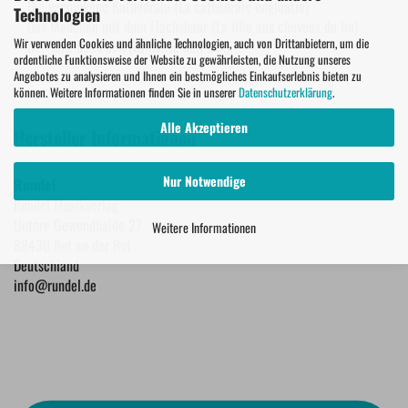
Die versunkene Kathedrale (La cathédrale engloutie)
Technologien
Das Mädchen mit dem Flachshaar (La fille aux cheveux de lin)
Wir verwenden Cookies und ähnliche Technologien, auch von Drittanbietern, um die
Der Tanz des Puck (La danse de Puck)
ordentliche Funktionsweise der Website zu gewährleisten, die Nutzung unseres
Angebotes zu analysieren und Ihnen ein bestmögliches Einkaufserlebnis bieten zu
können. Weitere Informationen finden Sie in unserer
Datenschutzerklärung
.
Alle Akzeptieren
Hersteller Informationen
Nur Notwendige
Rundel
Rundel Musikverlag
Untere Gewendhalde 27
Weitere Informationen
88430 Rot an der Rot
Deutschland
info@rundel.de