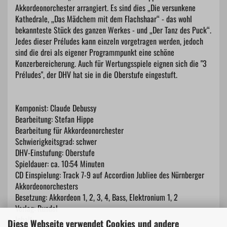
Akkordeonorchester arrangiert. Es sind dies „Die versunkene
Kathedrale, „Das Mädchem mit dem Flachshaar“ - das wohl
bekannteste Stück des ganzen Werkes - und „Der Tanz des Puck“.
Jedes dieser Préludes kann einzeln vorgetragen werden, jedoch
sind die drei als eigener Programmpunkt eine schöne
Konzerbereicherung. Auch für Wertungsspiele eignen sich die "3
Préludes", der DHV hat sie in die Oberstufe eingestuft.
Komponist: Claude Debussy
Bearbeitung: Stefan Hippe
Bearbeitung für Akkordeonorchester
Schwierigkeitsgrad: schwer
DHV-Einstufung: Oberstufe
Spieldauer: ca. 10:54 Minuten
CD Einspielung: Track 7-9 auf Accordion Jubliee des Nürnberger
Akkordeonorchesters
Besetzung: Akkordeon 1, 2, 3, 4, Bass, Elektronium 1, 2
Verlag: Rundel
Inhalt:
Diese Webseite verwendet Cookies und andere