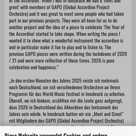
of the Accordion'. When I was in Innsbruck we had a 'meet and
greet' with members of GAPO (Global Accordion Project
Orchestra) and it was great to meet some people who had taken
part in our previous projects. They were all keen for us to do
another project and the idea of a piece to celebrate 'The Year of
the Accordion' started to take shape. When writing the piece I
wanted it to show what a wonderful instrument the accordion is
and in particular make it fun to play and to listen to. The
previous GAPO pieces were written during the lockdowns of 2020
/ 21 and were more reflective of those times. 2026 is pure
celebration and happiness.“
„In den ersten Monaten des Jahres 2025 reiste ich mehrmals
nach Deutschland, um mit verschiedenen Orchestern an ihrem
Programm für das World Music Festival in Innsbruck zu arbeiten.
Überall, wo ich hinkam, erzählten mir die Leute ganz aufgeregt,
dass 2026 in Deutschland das Akkordeon das Instrument des
Jahres sein würde. In Innsbruck hatten wir ein „Meet and Greet”
mit Mitgliedern des GAPO (Global Accordion Project Orchestra)
und es war wunderbar, Leute zu treffen, die an unseren früheren
Projekten teilgenommen hatten. Sie waren alle sehr daran
Diese Webseite verwendet Cookies und andere