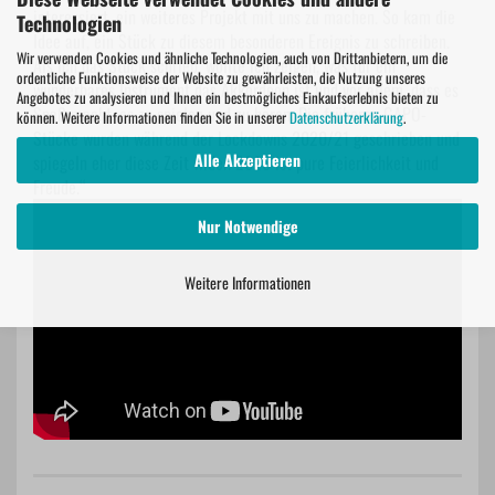
interessiert, ein weiteres Projekt mit uns zu machen. So kam die
Technologien
Idee auf, ein Stück zu diesem besonderen Ereignis zu schreiben.
Wir verwenden Cookies und ähnliche Technologien, auch von Drittanbietern, um die
Als ich das Stück schrieb, wollte ich zeigen, was für ein
ordentliche Funktionsweise der Website zu gewährleisten, die Nutzung unseres
wunderbares Instrument das Akkordeon ist und vor allem, dass es
Angebotes zu analysieren und Ihnen ein bestmögliches Einkaufserlebnis bieten zu
Spaß macht, es zu spielen und zu hören. Die früheren GAPO-
können. Weitere Informationen finden Sie in unserer
Datenschutzerklärung
.
Stücke wurden während der Lockdowns 2020/21 geschrieben und
Alle Akzeptieren
spiegeln eher diese Zeit wider. 2026 ist pure Feierlichkeit und
Freude.“
Nur Notwendige
Weitere Informationen