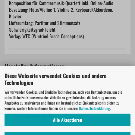
Komposition für Kammermusik-Quartett inkl. Online-Audio
Besetzung: Flöte/Violine 1, Violine 2, Keyboard/Akkordeon,
Klavier
Lieferumfang: Partitur und Stimmensatz
Schwierigkeitsgrad: leicht
Verlag: WFC (Winfried Funda Conceptions)
Hersteller Informationen
Diese Webseite verwendet Cookies und andere
Winfried Funda
Technologien
Amusiko GbR
Wir verwenden Cookies und ähnliche Technologien, auch von Drittanbietern, um die
Bachackerweg 39
ordentliche Funktionsweise der Website zu gewährleisten, die Nutzung unseres
45772 Marl
Angebotes zu analysieren und Ihnen ein bestmögliches Einkaufserlebnis bieten zu
Deutschland
können. Weitere Informationen finden Sie in unserer
Datenschutzerklärung
.
E-Mail:
info@amusiko.de
Alle Akzeptieren