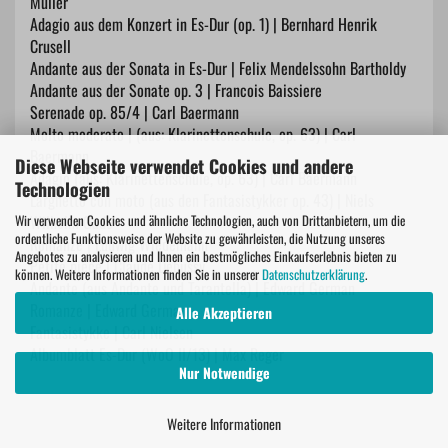
Müller
Adagio aus dem Konzert in Es-Dur (op. 1) | Bernhard Henrik
Crusell
Andante aus der Sonata in Es-Dur | Felix Mendelssohn Bartholdy
Andante aus der Sonate op. 3 | Francois Baissiere
Serenade op. 85/4 | Carl Baermann
Molto moderato | (aus: Klarinettenschule, op. 63) | Carl
Baermann
Diese Webseite verwendet Cookies und andere
Adagio (aus: Klarinettenschule, op. 63) | Carl Baermann
Technologien
Larghetto con moto (aus den Fantasistykker op. 43) | Niels
Wilhelm Gade
Wir verwenden Cookies und ähnliche Technologien, auch von Drittanbietern, um die
ordentliche Funktionsweise der Website zu gewährleisten, die Nutzung unseres
Romanze | Ludwig Wiedemann
Angebotes zu analysieren und Ihnen ein bestmögliches Einkaufserlebnis bieten zu
Petite piece | Claude Debussy
können. Weitere Informationen finden Sie in unserer
Datenschutzerklärung
.
Andante (aus Andante und Tarantella) | Edward German
Romanze | Edward German
Alle Akzeptieren
Fantasistykke | Carl Nielsen
Albumblatt Es-Dur (WoO II/13) | Max Reger
Nur Notwendige
Weitere Informationen