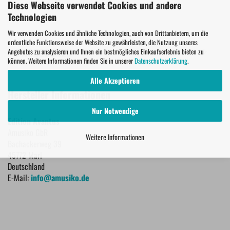
Diese Webseite verwendet Cookies und andere
Technologien
Wir verwenden Cookies und ähnliche Technologien, auch von Drittanbietern, um die
ordentliche Funktionsweise der Website zu gewährleisten, die Nutzung unseres
PROBESEITEN
Angebotes zu analysieren und Ihnen ein bestmögliches Einkaufserlebnis bieten zu
können. Weitere Informationen finden Sie in unserer
Datenschutzerklärung
.
Alle Akzeptieren
Hersteller Informationen
Nur Notwendige
Edition Avantus
Amusiko GbR
Weitere Informationen
Bachackerweg 39
45772 Marl
Deutschland
E-Mail:
info@amusiko.de