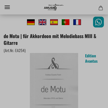
de Motu | für Akkordeon mit Melodiebass MIII &
Gitarre
(Art.Nr.:
EA254
)
Edition
Avantus