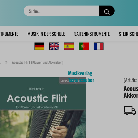
Suche...
STRUMENTE
MUSIK IN DER SCHULE
SAITENINSTRUMENTE
STEIRISCH
»
.
Acoustic Flirt (Klavier und Akkordeon)
Musikverlag
Tastenzauber
(Art.Nr.
Acoust
Akko