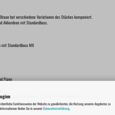
di Braun hat verschiedene Variationen des Stückes komponiert.
und Akkordeon mit Standardbass.
n mit Standardbass MII
nd Piano
er
logien
r, 1x Einzelstimme Klavier, 1x Einzelstimme Akkordeon
ordentliche Funktionsweise der Website zu gewährleisten, die Nutzung unseres Angebotes zu
 Informationen finden Sie in unserer
Datenschutzerklärung
.