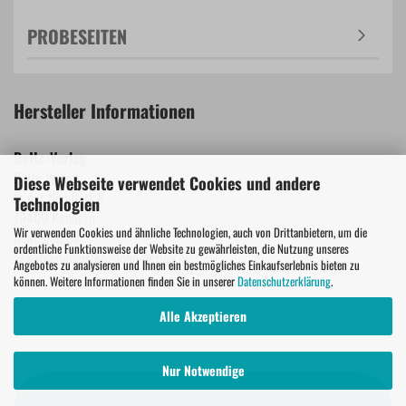
PROBESEITEN
Hersteller Informationen
DoHe-Verlag
DoHe Verlag
Diese Webseite verwendet Cookies und andere
In der Neumatt 8
Technologien
79400 Kandern
Wir verwenden Cookies und ähnliche Technologien, auch von Drittanbietern, um die
Deutschland
ordentliche Funktionsweise der Website zu gewährleisten, die Nutzung unseres
akkordeonmusik@dohe-verlag.de
Angebotes zu analysieren und Ihnen ein bestmögliches Einkaufserlebnis bieten zu
können. Weitere Informationen finden Sie in unserer
Datenschutzerklärung
.
Alle Akzeptieren
Nur Notwendige