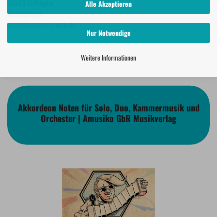
79843 Löffingen
Alle Akzeptieren
Deutschland
info@hummel-music.de
Nur Notwendige
Weitere Informationen
Akkordeon Noten für Solo, Duo, Kammermusik und
Orchester | Amusiko GbR Musikverlag